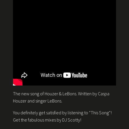
The new song of Houzer & LeBons. Written by Caspa
Houzer and singer LeBons.
You definitely get satisfied by listening to “This Song”!
Get the fabulous mixes by DJ Scotty!