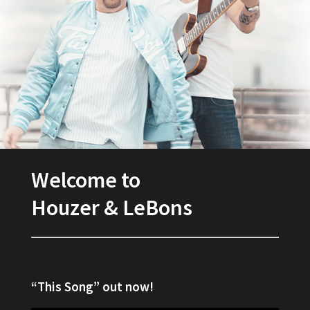
Ab
Co
Welcome to
Houzer & LeBons
“This Song” out now!