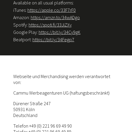
Available on all usual platforms:
iTunes:
https://apple.co/33F7rF0
Amazon:
https://amzn.to/34wADgo
Spotify:
https://spoti.fi/33JiZXy
Google Play:
https://bit.ly/34Cy9gK
Beatport:
https://bit.ly/34Fegp7
Webseite und Merchandising werden verantwortet
von:
Cammu Werbeagenturen UG (haftungsbeschränkt)
Dürener Straße 247
50931 Köln
Deutschland
Telefon +49 (0) 221 96 69 49 90
Telefax +49 (0) 221 96 69 49 89